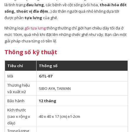
là tình trạng
đau lưng
, các bệnh về cột sống (vôi hóa,
thoái hóa đốt
sống, thoát vị đĩa đệm
...) do thân người quá nhỏ không dựa tới
được phần
tựa lưng
của ghế.
Những loại
gối tựa lưng
thông thường chỉ giới hạn chiều dày tối đa ở
mức 10cm, quá nhỏ khi đặt lên những chiếc ghế như vậy. Bạn cần một
giải pháp chưa từng có tiền lệ.
Thông số kỹ thuật
Tiêu chí
Thông số
Mã
GTL-07
Thương hiệu
SIBO AYA, TAIWAN
và xuất xứ
Bảo hành
12 tháng
Kích thước
(cao x rộng x
40 x 40 x 17 (cm) ±1-2cm
dày)
Trọng lượng