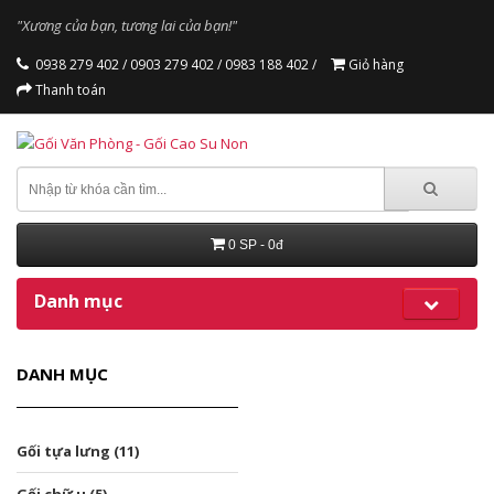
"Xương của bạn, tương lai của bạn!"
0938 279 402 /
0903 279 402 /
0983 188 402 /
Giỏ hàng
Thanh toán
0 SP - 0đ
Danh mục
DANH MỤC
Gối tựa lưng (11)