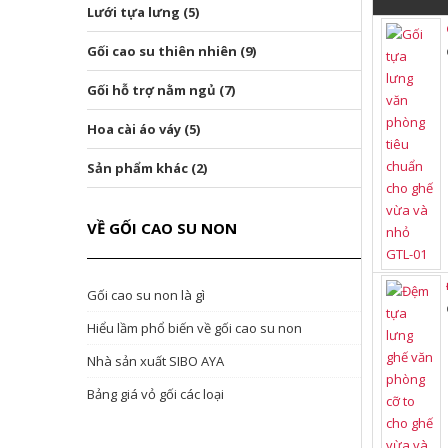
Lưới tựa lưng (5)
Gối cao su thiên nhiên (9)
Gối hỗ trợ nằm ngủ (7)
Hoa cài áo váy (5)
Sản phẩm khác (2)
VỀ GỐI CAO SU NON
Gối cao su non là gì
Hiểu lầm phổ biến về gối cao su non
Nhà sản xuất SIBO AYA
Bảng giá vỏ gối các loại