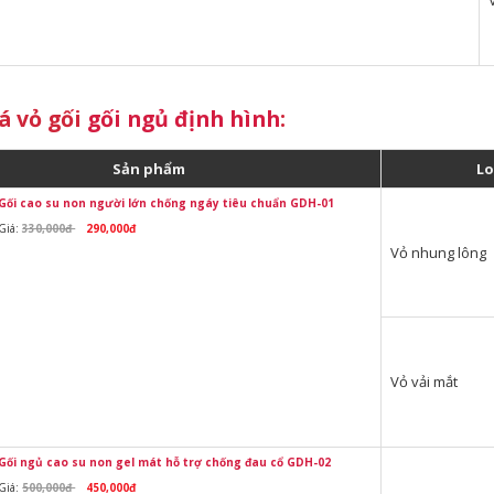
á vỏ gối
gối ngủ định hình
:
Sản phẩm
Lo
Gối cao su non người lớn chống ngáy tiêu chuẩn GDH-01
Giá:
330,000đ
290,000đ
Vỏ nhung lông
Vỏ vải mắt
Gối ngủ cao su non gel mát hỗ trợ chống đau cổ GDH-02
Giá:
500,000đ
450,000đ