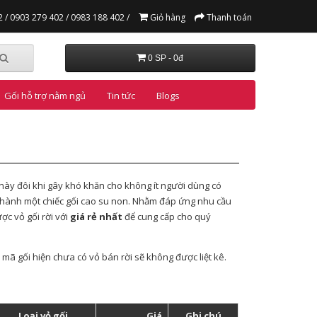
 /
0903 279 402 /
0983 188 402 /
Giỏ hàng
Thanh toán
0 SP - 0đ
Gối hỗ trợ nằm ngủ
Tin tức
Blogs
 này đôi khi gây khó khăn cho không ít người dùng có
 thành một chiếc gối cao su non. Nhằm đáp ứng nhu cầu
ợc vỏ gối rời với
giá rẻ nhất
để cung cấp cho quý
mã gối hiện chưa có vỏ bán rời sẽ không được liệt kê.
Loại vỏ gối
Giá
Ghi chú