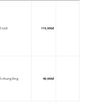
ỏ lưới
110,000đ
ỏ nhung lông
90,000đ