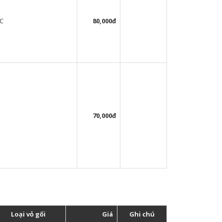
VC
80,000đ
70,000đ
Loại vỏ gối
Giá
Ghi chú