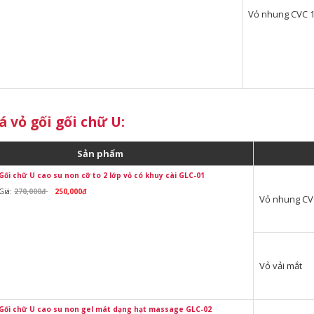
Vỏ nhung CVC 
á vỏ gối
gối chữ U
:
Sản phẩm
Gối chữ U cao su non cỡ to 2 lớp vỏ có khuy cài GLC-01
Giá:
270,000đ
250,000đ
Vỏ nhung CV
Vỏ vải mắt
Gối chữ U cao su non gel mát dạng hạt massage GLC-02