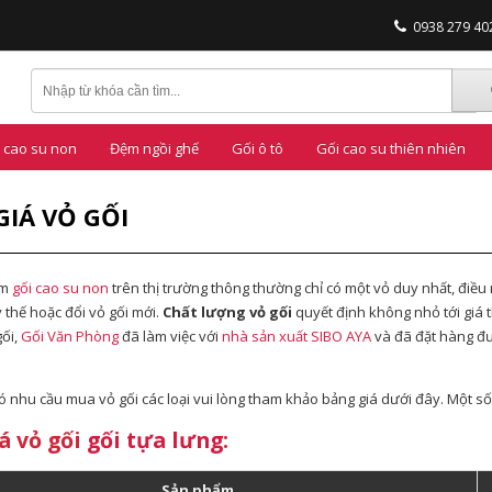
0938 279 402
 cao su non
Đệm ngồi ghế
Gối ô tô
Gối cao su thiên nhiên
GIÁ VỎ GỐI
ẩm
gối cao su non
trên thị trường thông thường chỉ có một vỏ duy nhất, điều
 thế hoặc đổi vỏ gối mới.
Chất lượng vỏ gối
quyết định không nhỏ tới giá
gối,
Gối Văn Phòng
đã làm việc với
nhà sản xuất SIBO AYA
và đã đặt hàng đư
 nhu cầu mua vỏ gối các loại vui lòng tham khảo bảng giá dưới đây. Một số 
á vỏ gối
gối tựa lưng
:
Sản phẩm