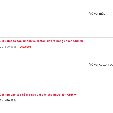
Vỏ vải mắt
Gối Bamboo cao su non vỏ cotton sợi tre hàng chuẩn GDH-03
Giá:
300,000đ
260,000đ
Vỏ vải cotton s
Gối ngủ cao cấp hỗ trợ đau vai gáy cho người lớn GDH-04
Giá:
480,000đ