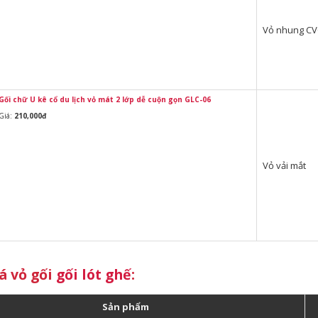
Vỏ nhung C
Gối chữ U kê cổ du lịch vỏ mát 2 lớp dễ cuộn gọn GLC-06
Giá:
210,000đ
Vỏ vải mắt
á vỏ gối
gối lót ghế
:
Sản phẩm