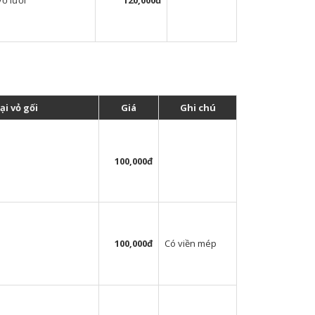
Vỏ lưới
120,000đ
ại vỏ gối
Giá
Ghi chú
100,000đ
100,000đ
Có viền mép