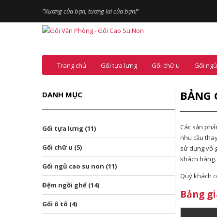
"Xương của bạn, tương lai của bạn!"
Trang chủ
Gối tựa lưng
Gối chữ u
Gối ngủ
BẢNG 
DANH MỤC
Các sản ph
Gối tựa lưng (11)
nhu cầu thay
Gối chữ u (5)
sử dụng vỏ 
khách hàng.
Gối ngủ cao su non (11)
Quý khách có
Đệm ngồi ghế (14)
Bảng gi
Gối ô tô (4)