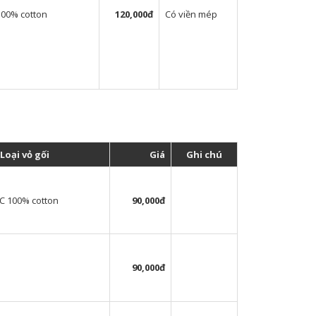
100% cotton
120,000đ
Có viền mép
Loại vỏ gối
Giá
Ghi chú
C 100% cotton
90,000đ
90,000đ