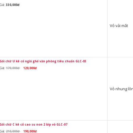
Giá:
330,000đ
Vỏ vải mắt
Gối chữ U kê cổ ngồi ghế văn phòng tiêu chuẩn GLC-03
Giá:
170,000đ
120,000đ
Vỏ nhung lô
Gối chữ C kê cổ cao su non 2 lớp vỏ GLC-07
Giá:
210,000đ
190,000đ