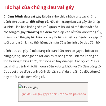
Tác hại của chứng đau vai gáy
Chứng bệnh đau vai gáy
là bệnh khó chịu nhất trong các chứng
bệnh liên quan tới
đốt sống cổ
. Nếu tình trạng đau vai gáy lặp đi lặp
lại nhiều lần bạn không nên chủ quan, vì khi đó có thể do thoái hóa
cột sống cổ gây
thoát vị đĩa đệm
chèn ép vào rễ thần kinh trong tủy,
thậm chí có thể gây tê chân tay hay tồi tệ hơn liệt tay. Bệnh hay gặp từ
tuổi trung niên khi cơ thể, hệ mạch máu đã giảm tính dẻo dai, đàn hồi.
Bệnh đau vai gáy là một dạng rối loạn thần kinh cơ gây ra bởi sự co
cứng cục bộ, đột ngột do rối loạn chức năng thần kinh mà không do
tổn thương xương khớp, đốt sống cổ hay đĩa đệm. Các hội chứng và
các chứng bệnh khác liên quan đến xương, khớp và đĩa đệm vùng cổ
được gọi theo đích danh bệnh đó gây ra. Ví dụ thoái hóa đốt sống cổ
hay thoát vị đĩa đệm vùng cổ.
Bệnh đau vai gáy gây ra nhiều tác hại và phiền toái