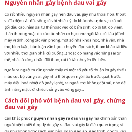
Nguyên nhân gây bệnh đau vai gáy
Có rất nhiều nguyên nhân gây nên đau vai, gáy như thoái hoá, thoát
vị đĩa đệm các đốt sống cổ với nhiều lý do khác nhau; do vẹo cổ bởi
gối đầu cao, nằm sai tư thế hoặc vẹo cổ bẩm sinh; do dị tật; do viêm,
chấn thương hoặc do các tác nhân cơ học như ngồi lâu, cúi lâu (đánh
máy vi tính, công tác văn phòng, một số nhà khoa học, nhà văn, nhà
thơ, bình luận, bàn luận văn học... chuyên đọc sách, tham khảo tài liệu
với nhiều thời gian phải cúi xuống...) hoặc do mang vác nặng sai tư
thế, nhất là công nhân đội than, cát từ tàu thuyền lên bến.
Ngoài ra người ta cũng nhận thấy có một số yếu tố thuận lợi gây thiếu
máu cục bộ vùng vai, gáy như thói quen ngồi lâu trước quạt, trước
máy điều hoà nhiệt đô (máy lạnh), ra ngoài trời không đội mũ, nón để
ánh nắng mặt trời chiếu thẳng vào vùng gáy...
Cách đối phó với bệnh đau vai gáy, chứng
đau vai gáy
Cần khắc phục
nguyên nhân gây ra đau vai gáy
mà chính bản thân
người bệnh biết được lý do gây ra đau vai gáy là điều quan trọng, ví
dụ như không đọc sách, văn bản, soạn giáo án, giáo trình, đọc truyện