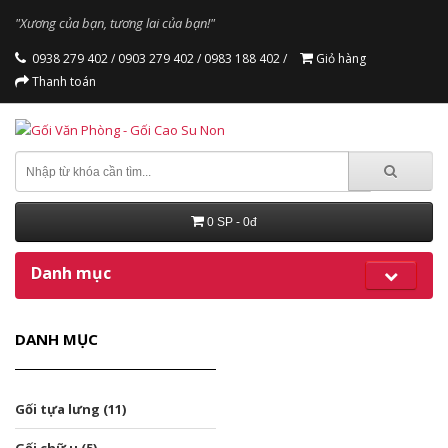
"Xương của bạn, tương lai của bạn!"
0938 279 402 /
0903 279 402 /
0983 188 402 /
Giỏ hàng
Thanh toán
0 SP - 0đ
Danh mục
DANH MỤC
Gối tựa lưng (11)