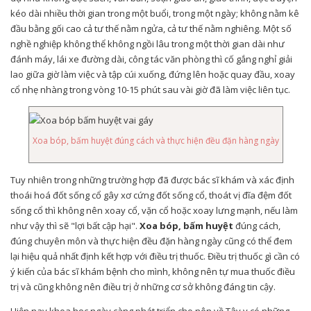
kéo dài nhiều thời gian trong một buổi, trong một ngày; không nằm kê
đầu bằng gối cao cả tư thế nằm ngửa, cả tư thế nằm nghiêng. Một số
nghề nghiệp không thể không ngồi lâu trong một thời gian dài như
đánh máy, lái xe đường dài, công tác văn phòng thì cố gắng nghỉ giải
lao giữa giờ làm việc và tập cúi xuống, đứng lên hoặc quay đầu, xoay
cổ nhẹ nhàng trong vòng 10-15 phút sau vài giờ đã làm việc liên tục.
Xoa bóp, bấm huyệt đúng cách và thực hiện đều đặn hàng ngày
Tuy nhiên trong những trường hợp đã được bác sĩ khám và xác định
thoái hoá đốt sống cổ gây xơ cứng đốt sống cổ, thoát vị đĩa đệm đốt
sống cổ thì không nên xoay cổ, vặn cổ hoặc xoay lưng mạnh, nếu làm
như vậy thì sẽ "lợi bất cập hại".
Xoa bóp, bấm huyệt
đúng cách,
đúng chuyên môn và thực hiện đều đặn hàng ngày cũng có thể đem
lại hiệu quả nhất định kết hợp với điều trị thuốc. Điều trị thuốc gì cần có
ý kiến của bác sĩ khám bệnh cho mình, không nên tự mua thuốc điều
trị và cũng không nên điều trị ở những cơ sở không đáng tin cậy.
Hiện nay khoa học ngày càng phát triển cho nên về Tây y có những